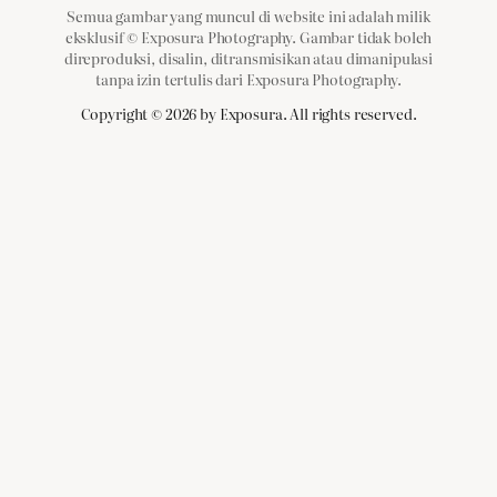
Semua gambar yang muncul di website ini adalah milik
eksklusif © Exposura Photography. Gambar tidak boleh
direproduksi, disalin, ditransmisikan atau dimanipulasi
tanpa izin tertulis dari Exposura Photography.
Copyright ©
2026
by Exposura. All rights reserved.