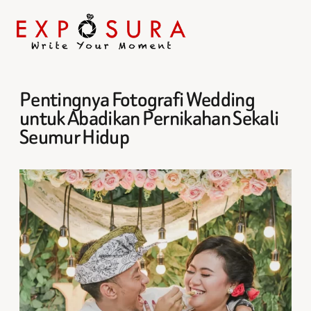
Pentingnya Fotografi Wedding
Skip
to
untuk Abadikan Pernikahan Sekali
content
Seumur Hidup