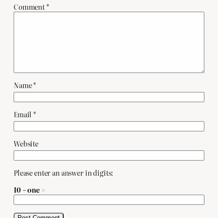
Comment
*
Name
*
Email
*
Website
Please enter an answer in digits:
10 − one =