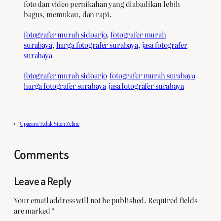
foto dan video pernikahan yang diabadikan lebih
bagus, memukau, dan rapi.
fotografer murah sidoarjo
, 
fotografer murah
surabaya
, 
harga fotografer surabaya
, 
jasa fotografer
surabaya
fotografer murah sidoarjo
fotografer murah surabaya
harga fotografer surabaya
jasa fotografer surabaya
←
Upacara Tedak Siten Zeline
Comments
Leave a Reply
Your email address will not be published.
Required fields
are marked
*