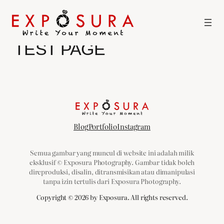
Skip
to
content
TEST PAGE
Blog
Portfolio
Instagram
Semua gambar yang muncul di website ini adalah milik
eksklusif © Exposura Photography. Gambar tidak boleh
direproduksi, disalin, ditransmisikan atau dimanipulasi
tanpa izin tertulis dari Exposura Photography.
Copyright ©
2026
by Exposura. All rights reserved.