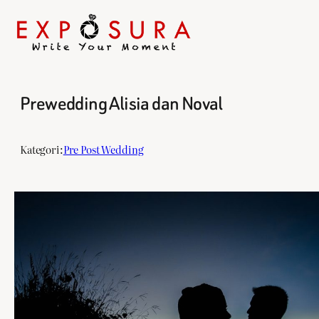
Prewedding Alisia dan Noval
Skip
to
content
Kategori:
Pre Post Wedding