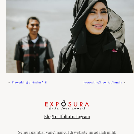
«
Prewedding Vivin dan Arif
Prewedding Dewi & Chandra
»
Blog
Portfolio
Instagram
Semua gambar yang muncul di website ini adalah milik