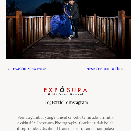
«
Prewedding Silvi & Prahara
Prewedding Yana + Widhi
»
Blog
Portfolio
Instagram
Semua gambar yang muncul di website ini adalah milik
eksklusif © Exposura Photography. Gambar tidak boleh
direproduksi, disalin, ditransmisikan atau dimanipulasi